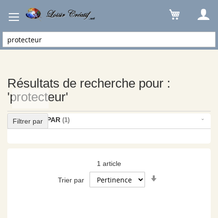
Résultats de recherche pour : 'protecteur'
Résultats de recherche pour :
'protecteur'
ACHETER PAR
Filtrer par
1
article
Par
Trier par
ordre
croissant