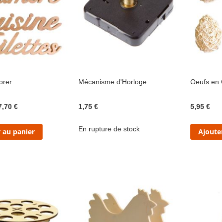
orer
Mécanisme d'Horloge
Oeufs en 
7,70 €
1,75 €
5,95 €
En rupture de stock
 au panier
Ajoute