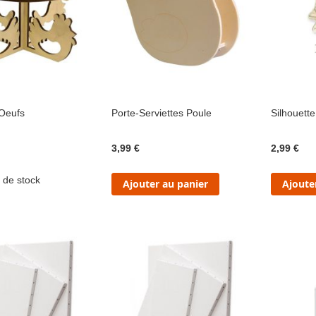
 Oeufs
Porte-Serviettes Poule
Silhouett
3,99 €
2,99 €
 de stock
Ajouter au panier
Ajoute