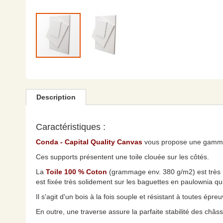
Skip
to
the
beginning
Description
of
the
images
Caractéristiques :
gallery
Conda - Capital Quality Canvas
vous propose une gamme 
Ces supports présentent une toile clouée sur les côtés.
La
Toile 100 % Coton
(grammage env. 380 g/m2) est très ré
est fixée très solidement sur les baguettes en paulownia qu
Il s'agit d'un bois à la fois souple et résistant à toutes ép
En outre, une traverse assure la parfaite stabilité des châs