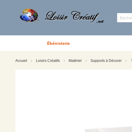
Ébénisterie
Accueil
Loisirs Créatifs
Matériel
Supports à Décorer
Skip
to
the
end
of
the