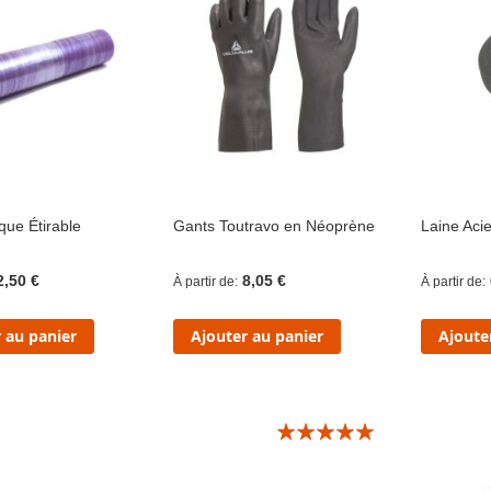
ique Étirable
Gants Toutravo en Néoprène
Laine Acie
2,50 €
8,05 €
À partir de
À partir de
 au panier
Ajouter au panier
Ajoute
Évaluation:
10/10