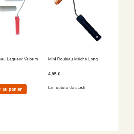
eau Laqueur Velours
Mini Rouleau Méché Long
4,95 €
En rupture de stock
r au panier
nt la page