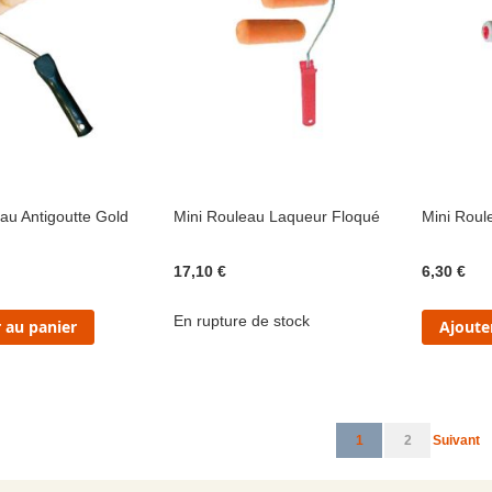
au Antigoutte Gold
Mini Rouleau Laqueur Floqué
Mini Roul
17,10 €
6,30 €
En rupture de stock
 au panier
Ajoute
Page
Vous lisez actuelleme
Page
Page
1
2
Suivant