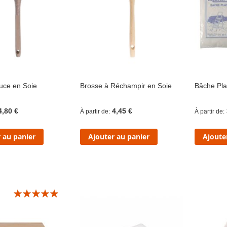
uce en Soie
Brosse à Réchampir en Soie
Bâche Pla
4,80 €
4,45 €
À partir de
À partir de
 au panier
Ajouter au panier
Ajoute
Évaluation:
10/10