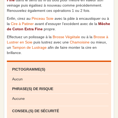
Fine
dans le sens du fil du bois pour mettre en valeur son
veinage puis égalisez à nouveau comme précédemment.
Renouvelez également ces opérations 1 ou 2 fois.
Enfin, cirez au
Pinceau Soie
avec la pâte à encaustiquer ou à
la
Cire à Patiner
avant d'essuyer l’excédent avec de la
Mèche
de Coton Extra Fine
propre.
Effectuez un polissage à la
Brosse Végétale
ou à la
Brosse à
Lustrer en Soie
puis lustrez avec une
Chamoisine
ou mieux,
un
Tampon de Lustrage
afin de faire monter la cire en
brillance.
PICTOGRAMME(S)
Aucun
PHRASE(S) DE RISQUE
Aucune
CONSEIL(S) DE SÉCURITÉ