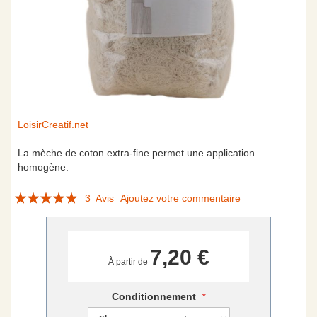
Skip
LoisirCreatif.net
to
the
La mèche de coton extra-fine permet une application
beginning
homogène.
of
Évaluation:
the
3
Avis
Ajoutez votre commentaire
images
93
100
% of
gallery
7,20 €
À partir de
Conditionnement