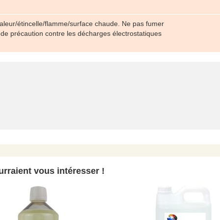
chaleur/étincelle/flamme/surface chaude. Ne pas fumer
e précaution contre les décharges électrostatiques
rraient vous intéresser !