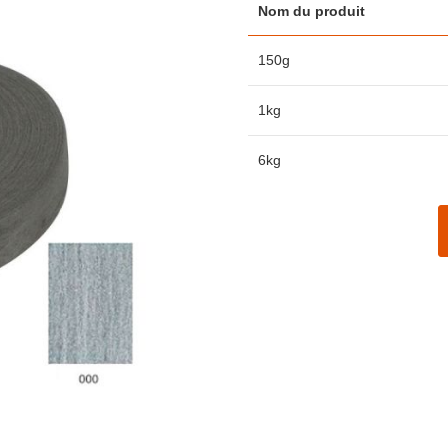
Nom du produit
Articles
150g
du
produit
groupé
1kg
6kg