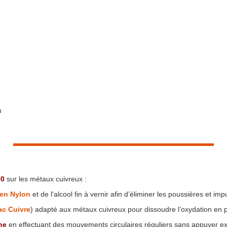
m
00
sur les métaux cuivreux :
 en Nylon
et de l'alcool fin à vernir afin d’éliminer les poussières et imp
ac Cuivre
) adapté aux métaux cuivreux pour dissoudre l’oxydation en 
ne
en effectuant des mouvements circulaires réguliers sans appuyer ex