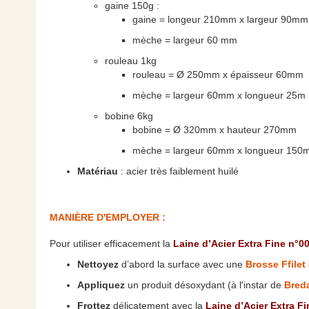
gaine 150g :
gaine = longeur 210mm x largeur 90mm
mèche = largeur 60 mm
rouleau 1kg
rouleau = Ø 250mm x épaisseur 60mm
mèche = largeur 60mm x longueur 25m
bobine 6kg
bobine = Ø 320mm x hauteur 270mm
mèche = largeur 60mm x longueur 150
Matériau
: acier très faiblement huilé
MANIÈRE D'EMPLOYER :
Pour utiliser efficacement la
Laine d’Acier Extra Fine n°0
Nettoyez
d’abord la surface avec une
Brosse Ffilet
Appliquez
un produit désoxydant (à l'instar de
Bred
Frottez
délicatement avec la
Laine d’Acier Extra Fi