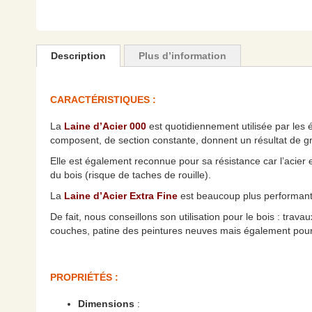
Skip
to
the
Description
Plus d’information
beginning
of
the
CARACTÉRISTIQUES :
images
gallery
La
Laine d’Acier 000
est quotidiennement utilisée par les é
composent, de section constante, donnent un résultat de gr
Elle est également reconnue pour sa résistance car l’acier 
du bois (risque de taches de rouille).
La
Laine d’Acier Extra Fine
est beaucoup plus performante
De fait, nous conseillons son utilisation pour le bois : trav
couches, patine des peintures neuves mais également pour l
PROPRIÉTÉS :
Dimensions
: