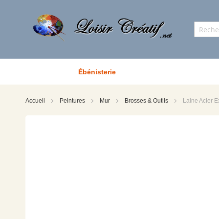
Ébénisterie
Accueil
Peintures
Mur
Brosses & Outils
Laine Acier E
Skip
to
the
end
of
the