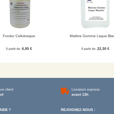
Fondur Cellulosique
Mattine Gomme Laque Bla
6,95 €
22,30 €
À partir de
À partir de
ce client
Livraison express
uit
avant 13h
AIDE ?
REJOIGNEZ-NOUS :