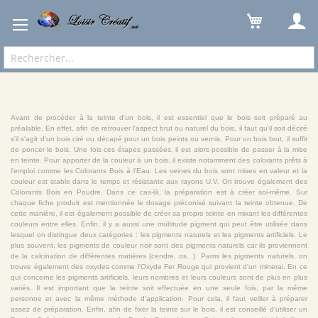
Ébénisterie
Produits Bois
Teintes & Pigments
Avant de procéder à la teinte d'un bois, il est essentiel que le bois soit préparé au
préalable. En effet, afin de retrouver l'aspect brut ou naturel du bois, il faut qu'il soit déciré
s'il s'agit d'un bois ciré ou décapé pour un bois peints ou vernis. Pour un bois brut, il suffit
de poncer le bois. Une fois ces étapes passées, il est alors possible de passer à la mise
en teinte. Pour apporter de la couleur à un bois, il existe notamment des colorants prêts à
l'emploi comme les Colorants Bois à l'Eau. Les veines du bois sont mises en valeur et la
couleur est stable dans le temps et résistante aux rayons U.V. On trouve également des
Colorants Bois en Poudre. Dans ce cas-là, la préparation est à créer soi-même. Sur
chaque fiche produit est mentionnée le dosage préconisé suivant la teinte obtenue. De
cette manière, il est également possible de créer sa propre teinte en mixant les différentes
couleurs entre elles. Enfin, il y a aussi une multitude pigment qui peut être utilisée dans
lesquel on distingue deux catégories : les pigments naturels et les pigments artificiels. Le
plus souvent, les pigments de couleur noir sont des pigments naturels car ils proviennent
de la calcination de différentes matières (cendre, os...). Parmi les pigments naturels, on
trouve également des oxydes comme l'Oxyde Fer Rouge qui provient d'un minerai. En ce
qui concerne les pigments artificiels, leurs nombres et leurs couleurs sont de plus en plus
variés. Il est important que la teinte soit effectuée en une seule fois, par la même
personne et avec la même méthode d'application. Pour cela, il faut veiller à préparer
assez de préparation. Enfin, afin de fixer la teinte sur le bois, il est conseillé d'utiliser un