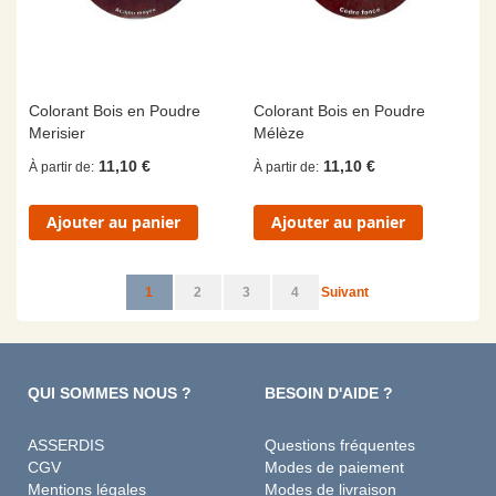
Colorant Bois en Poudre
Colorant Bois en Poudre
Merisier
Mélèze
11,10 €
11,10 €
À partir de
À partir de
Ajouter au panier
Ajouter au panier
Page
Vous lisez actuellement la page
Page
Page
Page
Page
1
2
3
4
Suivant
QUI SOMMES NOUS ?
BESOIN D'AIDE ?
ASSERDIS
Questions fréquentes
CGV
Modes de paiement
Mentions légales
Modes de livraison