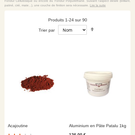
Fondur Cellulosique ou encore du Fondur Polyuréthane. Suivant l'aspect désiré (brillant,
patiné, ciré, mate...), une couche de finition sera nécessaire.
Lire la suite
Produits
1
-
24
sur
90
Par
Trier par
ordre
décroissant
Acajoutine
Aluminium en Pâte Patalu 1kg
Évaluation:
126,00 €