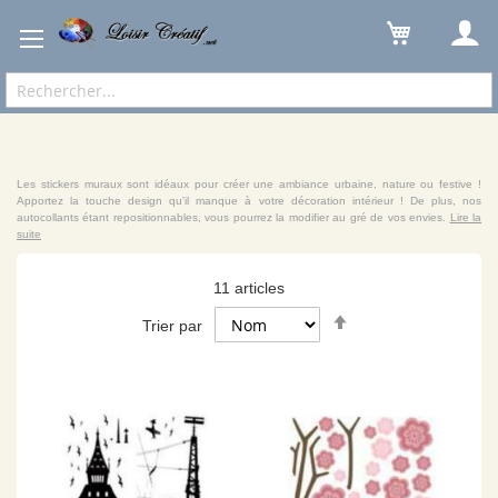
Loisirs Créatifs
Autocollant Muraux
Sticker Déco
Les stickers muraux sont idéaux pour créer une ambiance urbaine, nature ou festive !
Apportez la touche design qu'il manque à votre décoration intérieur ! De plus, nos
autocollants étant repositionnables, vous pourrez la modifier au gré de vos envies.
Lire la
suite
11
articles
Par
Trier par
ordre
décroissant