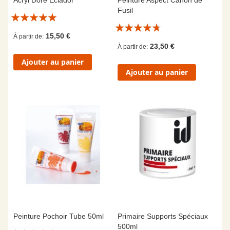
Acryl Doré Eclador
Peinture Aspect Canon de
Fusil
Évaluation:
Évaluation:
10/10
15,50 €
À partir de
9/10
23,50 €
À partir de
Ajouter au panier
Ajouter au panier
Peinture Pochoir Tube 50ml
Primaire Supports Spéciaux
500ml