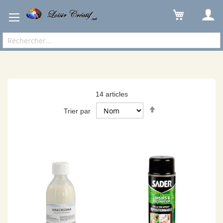
Loisirs Créatifs
Pochoir & Acc.
Peintures & Vernis
14
articles
Par
Trier par
ordre
décroissant