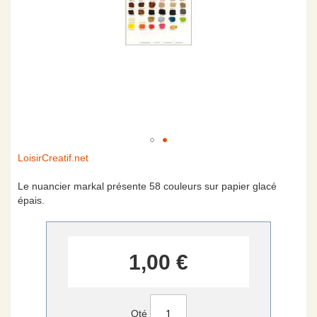
Skip
LoisirCreatif.net
to
the
Le nuancier markal présente 58 couleurs sur papier glacé
beginning
épais.
of
the
images
gallery
1,00 €
Qté