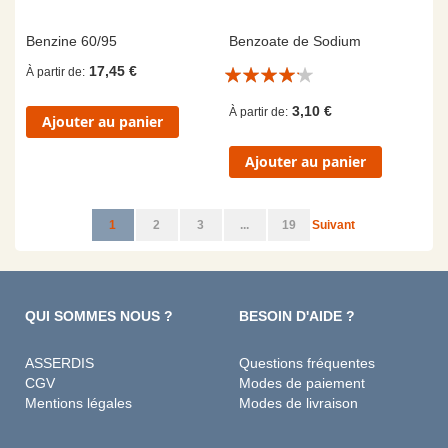
Benzine 60/95
Benzoate de Sodium
Évaluation:
17,45 €
À partir de
8/10
3,10 €
À partir de
Ajouter au panier
Ajouter au panier
Page
Vous lisez actuellement la page
Page
Page
Page
Page
1
2
3
...
19
Suivant
QUI SOMMES NOUS ?
BESOIN D'AIDE ?
ASSERDIS
Questions fréquentes
CGV
Modes de paiement
Mentions légales
Modes de livraison