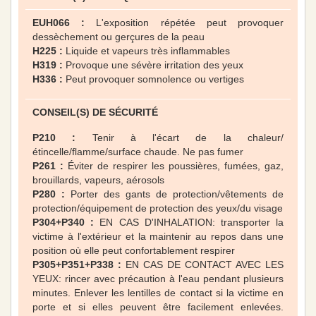
EUH066 :
L'exposition répétée peut provoquer
dessèchement ou gerçures de la peau
H225 :
Liquide et vapeurs très inflammables
H319 :
Provoque une sévère irritation des yeux
H336 :
Peut provoquer somnolence ou vertiges
CONSEIL(S) DE SÉCURITÉ
P210 :
Tenir à l'écart de la chaleur/
étincelle/flamme/surface chaude. Ne pas fumer
P261 :
Éviter de respirer les poussières, fumées, gaz,
brouillards, vapeurs, aérosols
P280 :
Porter des gants de protection/vêtements de
protection/équipement de protection des yeux/du visage
P304+P340 :
EN CAS D'INHALATION: transporter la
victime à l'extérieur et la maintenir au repos dans une
position où elle peut confortablement respirer
P305+P351+P338 :
EN CAS DE CONTACT AVEC LES
YEUX: rincer avec précaution à l'eau pendant plusieurs
minutes. Enlever les lentilles de contact si la victime en
porte et si elles peuvent être facilement enlevées.