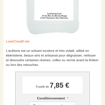
Skip
LoisirCreatif.net
to
the
L’acétone est un solvant incolore et très volatil, utilisé en
beginning
ébénisterie, beaux-arts et artisanat pour dégraisser, nettoyer
of
et dissoudre certaines résines, colles ou vernis avant la finition
the
ou lors des retouches.
images
gallery
7,85 €
À partir de
Conditionnement