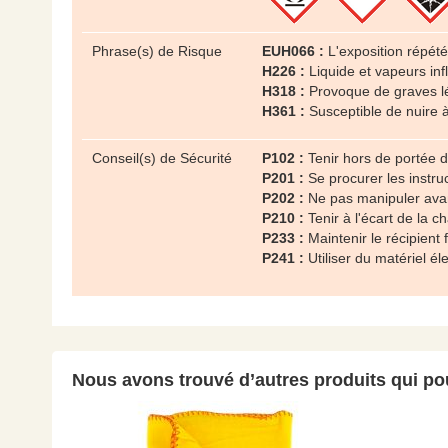
Phrase(s) de Risque
EUH066 :
L'exposition répét
H226 :
Liquide et vapeurs in
H318 :
Provoque de graves l
H361 :
Susceptible de nuire à 
Conseil(s) de Sécurité
P102 :
Tenir hors de portée 
P201 :
Se procurer les instruc
P202 :
Ne pas manipuler avant
P210 :
Tenir à l'écart de la 
P233 :
Maintenir le récipien
P241 :
Utiliser du matériel él
Nous avons trouvé d’autres produits qui pou