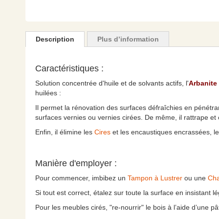
Skip
to
the
Description
Plus d’information
beginning
of
the
Caractéristiques :
images
Solution concentrée d'huile et de solvants actifs, l'
Arbanite
gallery
huilées :
Il permet la rénovation des surfaces défraîchies en pénétrant 
surfaces vernies ou vernies cirées. De même, il rattrape et cor
Enfin, il élimine les
Cires
et les encaustiques encrassées, les
Manière d'employer :
Pour commencer, imbibez un
Tampon à Lustrer
ou une
Cha
Si tout est correct, étalez sur toute la surface en insistant
Pour les meubles cirés, "re-nourrir" le bois à l’aide d’une 