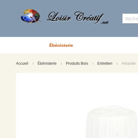
Ébénisterie
Accueil
Ébénisterie
Produits Bois
Entretien
Arbanite
Skip
to
the
end
of
the