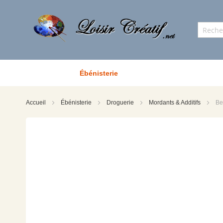
Ébénisterie
Accueil
Ébénisterie
Droguerie
Mordants & Additifs
Be
Skip
to
the
end
of
the