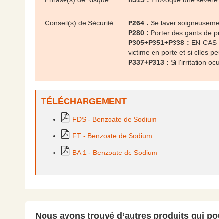
Phrase(s) de Risque
H319 :
Provoque une sévère i
Conseil(s) de Sécurité
P264 :
Se laver soigneuseme
P280 :
Porter des gants de p
P305+P351+P338 :
EN CAS DE
victime en porte et si elles p
P337+P313 :
Si l'irritation o
TÉLÉCHARGEMENT
FDS - Benzoate de Sodium
FT - Benzoate de Sodium
BA 1 - Benzoate de Sodium
Nous avons trouvé d’autres produits qui pou