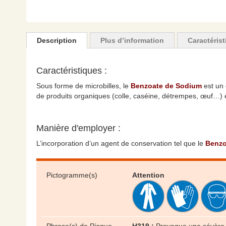
Skip
to
the
Description
Plus d’information
Caractéris
beginning
of
the
Caractéristiques :
images
Sous forme de microbilles, le
Benzoate de Sodium
est un 
gallery
de produits organiques (colle, caséine, détrempes, œuf…) e
Manière d'employer :
L’incorporation d’un agent de conservation tel que le
Benzo
Pictogramme(s)
Attention