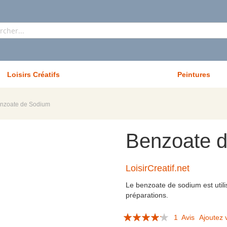
Rechercher
Loisirs Créatifs
Peintures
nzoate de Sodium
Benzoate 
LoisirCreatif.net
Le benzoate de sodium est util
préparations.
Évaluation:
1
Avis
Ajoutez 