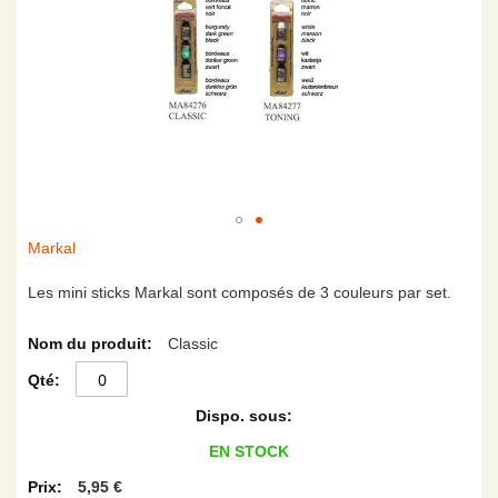
Skip
Markal
to
the
Les mini sticks Markal sont composés de 3 couleurs par set.
beginning
Articles
of
Classic
du
the
produit
images
groupé
gallery
EN STOCK
5,95 €