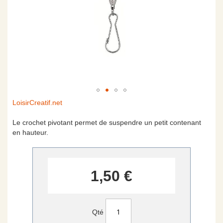
Skip
LoisirCreatif.net
to
the
Le crochet pivotant permet de suspendre un petit contenant
beginning
en hauteur.
of
the
images
gallery
1,50 €
Qté