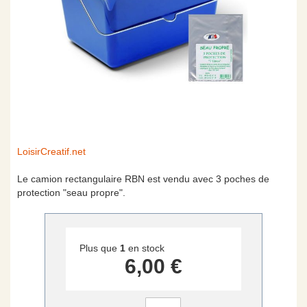
Skip
LoisirCreatif.net
to
the
Le camion rectangulaire RBN est vendu avec 3 poches de
beginning
protection "seau propre".
of
the
images
gallery
Plus que
1
en stock
6,00 €