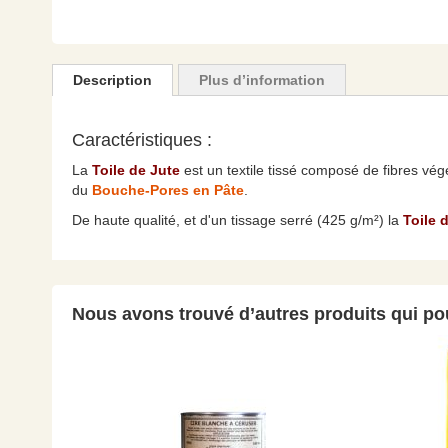
Skip
to
the
Description
Plus d’information
beginning
of
the
Caractéristiques :
images
La
Toile de Jute
est un textile tissé composé de fibres vég
gallery
du
Bouche-Pores en Pâte
.
De haute qualité, et d'un tissage serré (425 g/m²) la
Toile 
Nous avons trouvé d’autres produits qui pou