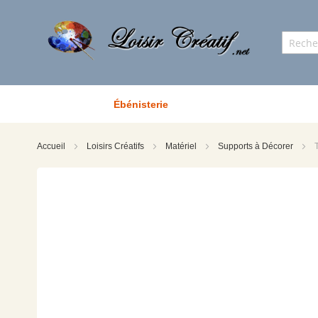
Ébénisterie
Accueil
Loisirs Créatifs
Matériel
Supports à Décorer
Skip
to
the
end
of
the