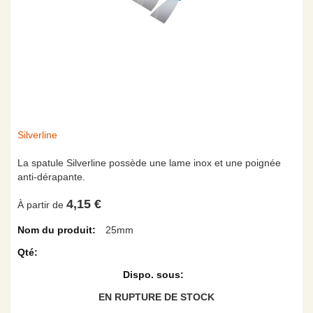
Skip
Silverline
to
the
La spatule Silverline possède une lame inox et une poignée
beginning
anti-dérapante.
of
4,15 €
the
À partir de
images
Articles
25mm
gallery
du
produit
groupé
EN RUPTURE DE STOCK