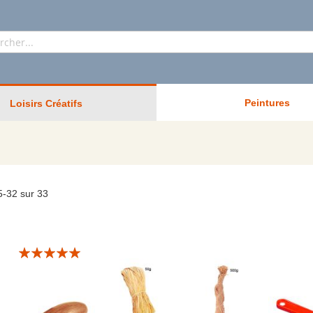
Rechercher
Peintures
Loisirs Créatifs
5
-
32
sur
33
Évaluation:
10/10