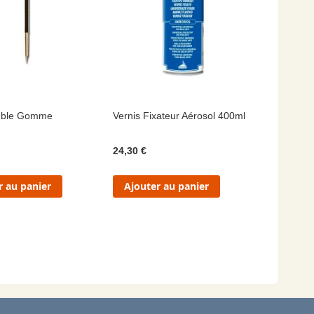
ouble Gomme
Vernis Fixateur Aérosol 400ml
24,30 €
r au panier
Ajouter au panier
 lisez actuellement la page