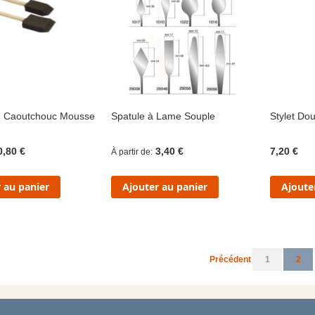
n Caoutchouc Mousse
Spatule à Lame Souple
Stylet D
0,80 €
3,40 €
7,20 €
À partir de
 au panier
Ajouter au panier
Ajoute
Page
Page
Page
Vous
Précédent
1
2