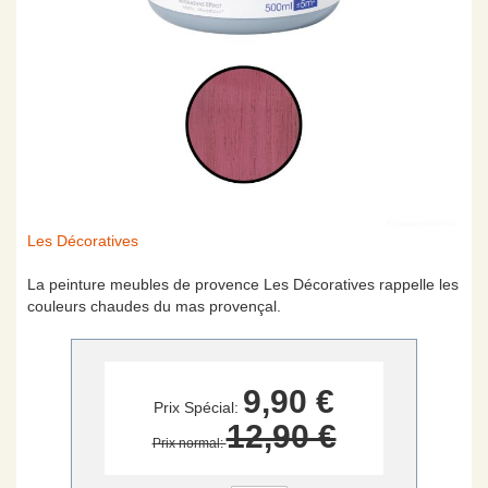
Skip
Les Décoratives
to
the
La peinture meubles de provence Les Décoratives rappelle les
beginning
couleurs chaudes du mas provençal.
of
the
images
gallery
9,90 €
Prix Spécial
12,90 €
Prix normal