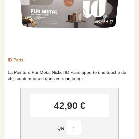
Skip
ID Paris
to
the
La Peinture Pur Métal Nickel ID Paris apporte une touche de
beginning
chic contemporain dans votre intérieur.
of
the
images
gallery
42,90 €
Qté