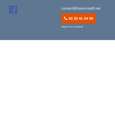
contact@loisircreatif.net
03 25 41 04 05
Appel non surtaxé