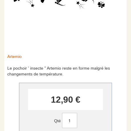
Skip
Artemio
to
the
Le pochoir ' insecte " Artemio reste en forme malgré les
beginning
changements de température.
of
the
images
gallery
12,90 €
Qté