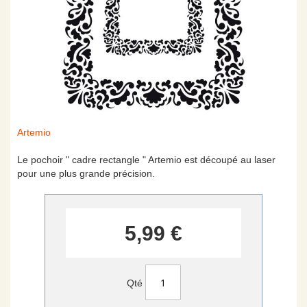
Skip
Artemio
to
the
Le pochoir " cadre rectangle " Artemio est découpé au laser
beginning
pour une plus grande précision.
of
the
images
gallery
5,99 €
Qté