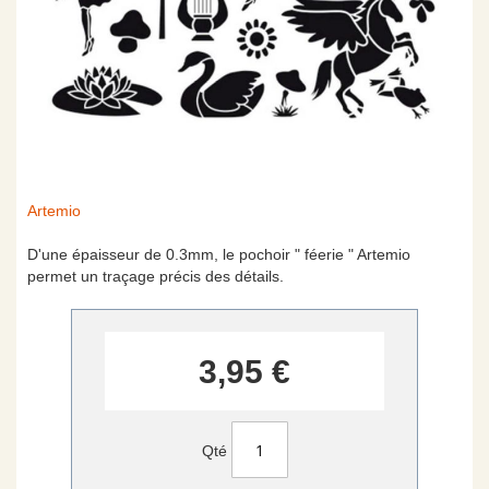
Skip
Artemio
to
the
D'une épaisseur de 0.3mm, le pochoir " féerie " Artemio
beginning
permet un traçage précis des détails.
of
the
images
gallery
3,95 €
Qté