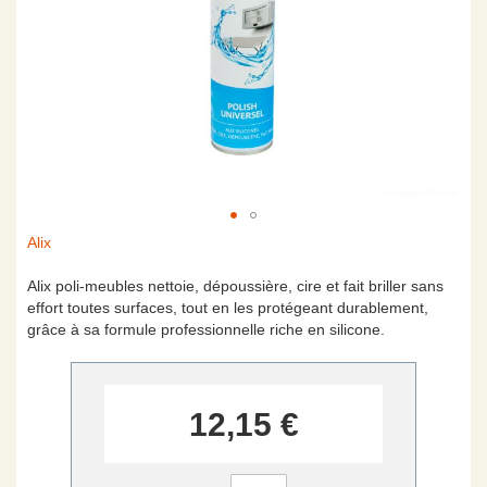
Skip
Alix
to
the
Alix poli-meubles nettoie, dépoussière, cire et fait briller sans
beginning
effort toutes surfaces, tout en les protégeant durablement,
of
grâce à sa formule professionnelle riche en silicone.
the
images
gallery
12,15 €