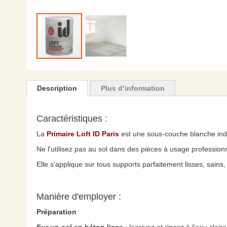
Skip
to
the
Description
Plus d’information
beginning
of
the
Caractéristiques :
images
La
Primaire Loft ID Paris
est une sous-couche blanche indi
gallery
Ne l'utilisez pas au sol dans des pièces à usage profession
Elle s'applique sur tous supports parfaitement lisses, sains,
Manière d'employer :
Préparation