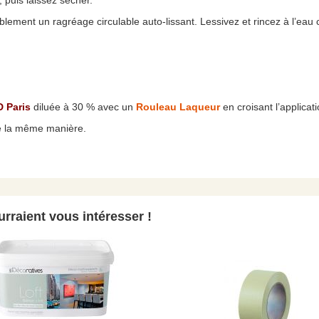
e, puis laissez sécher.
ablement un ragréage circulable auto-lissant. Lessivez et rincez à l’eau c
D Paris
diluée à 30 % avec un
Rouleau Laqueur
en croisant l’applicat
e la même manière.
rraient vous intéresser !