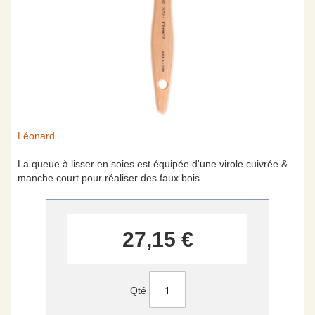
Skip
Léonard
to
the
La queue à lisser en soies est équipée d'une virole cuivrée &
beginning
manche court pour réaliser des faux bois.
of
the
images
gallery
27,15 €
Qté