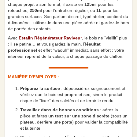
chaque projet a son format, il existe en
125ml
pour les
retouches,
250ml
pour l’entretien régulier, ou
1L
pour les
grandes surfaces. Son parfum discret, typé atelier, contient du
d-limonène : utilisez-le dans une pièce aérée et gardez-le hors
de portée des enfants.
Avec
Estalin Régénérateur Raviveur
, le bois ne “vieillit” plus
: il se patine… et vous gardez la main.
Résultat
professionnel
et effet “waouh” immédiat, sans effort : votre
intérieur reprend de la valeur, à chaque passage de chiffon.
MANIÈRE D'EMPLOYER :
Préparez la surface
: dépoussiérez soigneusement et
vérifiez que le bois est propre et sec, sinon le produit
risque de “fixer” des saletés et de ternir le rendu.
Travaillez dans de bonnes conditions
: aérez la
pièce et faites
un test sur une zone discrète
(sous un
plateau, derrière une porte) pour valider la compatibilité
et la teinte.