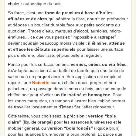
chaleur authentique du bois.
Sa force, c’est une
formule premium à base d’huiles
affinées et de cires
qui pénètre la fibre, nourrit en profondeur
et dépose un bouclier durable face aux petits accidents du
quotidien. Traces d’eau, marques d’alcool, auréoles, micro-
éraflures… ce que vous pensiez “impossible à rattraper”
devient soudain beaucoup moins visible :
il élimine, atténue
et efface les défauts superficiels
pour laisser une surface
plus uniforme, plus lisse, et plus belle à regarder.
Pensé pour les surfaces en bois
vernies, cirées ou vitrifiées
,
il s’adapte aussi bien à un buffet de famille qu’à une table de
salon ou à un parquet ancien. Son application est simple et
rapide : une
Noisette
sur un chiffon doux, propre et non
pelucheux, un passage dans le sens du bois, puis un coup de
chiffon sec pour révéler
un fini satiné et homogène
. Pour
les zones marquées, un tampon à lustrer bien imbibé permet
de travailler localement et d’intensifier l’effet rénovateur.
Côté teinte, vous choisissez la précision :
version “bois
clairs”
(liquide orangé) pour les essences lumineuses et le
mobilier général, ou
version “bois foncés”
(liquide brun)
pour les nuances brun-moyen à brun profond. Et parce que