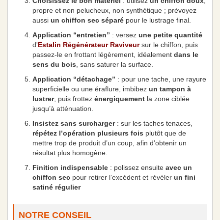
Choisissez le bon matériel
: utilisez
un chiffon doux
,
propre et non pelucheux, non synthétique ; prévoyez
aussi
un chiffon sec séparé
pour le lustrage final.
Application “entretien”
: versez
une petite quantité
d'
Estalin Régénérateur Raviveur
sur le chiffon, puis
passez-le en frottant légèrement, idéalement
dans le
sens du bois
, sans saturer la surface.
Application “détachage”
: pour une tache, une rayure
superficielle ou une éraflure, imbibez
un tampon à
lustrer
, puis frottez
énergiquement
la zone ciblée
jusqu’à atténuation.
Insistez sans surcharger
: sur les taches tenaces,
répétez l’opération plusieurs fois
plutôt que de
mettre trop de produit d’un coup, afin d’obtenir un
résultat plus homogène.
Finition indispensable
: polissez ensuite
avec un
chiffon sec
pour retirer l’excédent et révéler
un fini
satiné régulier
NOTRE CONSEIL