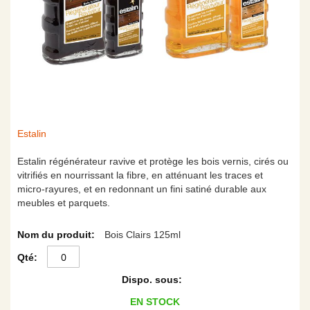
Skip
Estalin
to
the
Estalin régénérateur ravive et protège les bois vernis, cirés ou
beginning
vitrifiés en nourrissant la fibre, en atténuant les traces et
of
micro-rayures, et en redonnant un fini satiné durable aux
the
meubles et parquets.
images
Articles
gallery
Bois Clairs 125ml
du
produit
groupé
EN STOCK