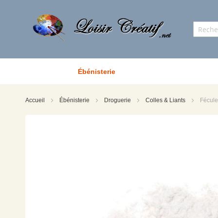
Ébénisterie
Accueil
Ébénisterie
Droguerie
Colles & Liants
Fécule
Skip
to
the
end
of
the