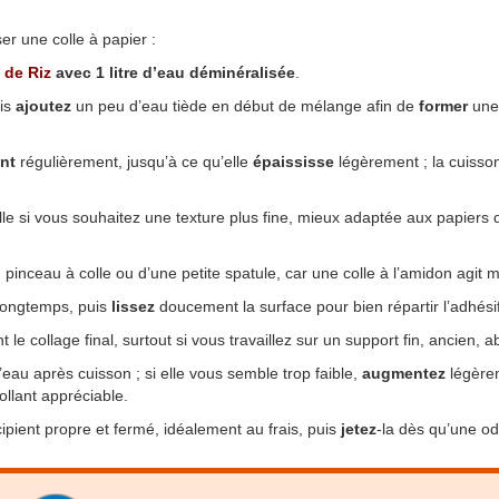
ser une colle à papier :
 de Riz
avec 1 litre d’eau déminéralisée
.
uis
ajoutez
un peu d’eau tiède en début de mélange afin de
former
une 
nt
régulièrement, jusqu’à ce qu’elle
épaississe
légèrement ; la cuisson
lle si vous souhaitez une texture plus fine, mieux adaptée aux papiers d
pinceau à colle ou d’une petite spatule, car une colle à l’amidon agit mie
 longtemps, puis
lissez
doucement la surface pour bien répartir l’adhésif 
 le collage final, surtout si vous travaillez sur un support fin, ancien, 
eau après cuisson ; si elle vous semble trop faible,
augmentez
légèrem
collant appréciable.
pient propre et fermé, idéalement au frais, puis
jetez
-la dès qu’une od