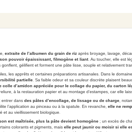
ce,
extraite de l’albumen du grain de riz
après broyage, lavage, décan
son pouvoir épaississant, filmogène et liant
. Au toucher, elle est l
s gonflent, gélifient et forment une pâte lisse, souple et relativement t
iles, les apprêts et certaines préparations artisanales. Dans le domaine
sibilité partielle
. Sa faible odeur et sa couleur discrète plaisent beauc
 colle d’amidon appréciée pour le collage du papier, du carton lég
liure, à la restauration papier et au montage d’estampes, car elle laisse
 entrer dans
des pâtes d’encollage, de lissage ou de charge
, nota
ilite l’application au pinceau ou à la spatule. En revanche,
elle ne rem
té et au vieillissement biologique.
sson est maîtrisée, plus la pâte devient homogène
; un excès de chale
ertains colorants et pigments, mais
elle peut jaunir ou moisir si elle 