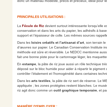
donc un matériau modeste, précis et précieux, idéal pour les t
PRINCIPALES UTILISATIONS :
La
Fécule de Riz
devient surtout intéressante lorsqu’elle 
conservation et dans les arts du papier, les adhésifs à base
support et l’épaisseur de colle. Les mêmes sources rappelle
Dans les
loisirs créatifs et l’artisanat d’art
, son terrain l
d’œuvres sur papier. Le Canadian Conservation Institute in
méthode est sûre et réversible. Le NEDCC mentionne aussi 
fait une bonne piste pour le cartonnage léger, les maquette
En
estampe
, la pâte de riz joue aussi un rôle technique t
déposé sur le bloc humide pour aider à répartir le pigment d
contrôler l’étalement et l’homogénéité dans certaines tech
Dans les
arts textiles
, la pâte de riz sert de réserve. Le M
appliquée ; les zones protégées restent blanches. Le musée
riz agit donc comme un
outil graphique temporaire
, et p
MANIÈRE D'EMPLOYER :