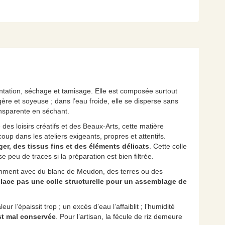
tation, séchage et tamisage. Elle est composée surtout
égère et soyeuse ; dans l’eau froide, elle se disperse sans
ransparente en séchant.
 des loisirs créatifs et des Beaux-Arts, cette matière
oup dans les ateliers exigeants, propres et attentifs.
er, des tissus fins et des éléments délicats
. Cette colle
 peu de traces si la préparation est bien filtrée.
mment avec du blanc de Meudon, des terres ou des
place pas une colle structurelle pour un assemblage de
ur l’épaissit trop ; un excès d’eau l’affaiblit ; l’humidité
est mal conservée
. Pour l’artisan, la fécule de riz demeure