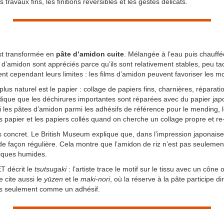
ravaux fins, les finitions réversibles et les gestes délicats.
est transformée en
pâte d’amidon cuite
. Mélangée à l’eau puis chauffé
 d’amidon sont appréciés parce qu’ils sont relativement stables, peu tac
nt cependant leurs limites : les films d’amidon peuvent favoriser les m
e plus naturel est le papier : collage de papiers fins, charnières, répara
dique que les déchirures importantes sont réparées avec du papier japo
les pâtes d’amidon parmi les adhésifs de référence pour le mending, l
s papier et les papiers collés quand on cherche un collage propre et re
rès concret. Le British Museum explique que, dans l’impression japonais
e façon régulière. Cela montre que l’amidon de riz n’est pas seulement un
niques humides.
ET décrit le
tsutsugaki
: l’artiste trace le motif sur le tissu avec un cône
 cite aussi le
yūzen
et le
maki-nori
, où la réserve à la pâte participe di
as seulement comme un adhésif.