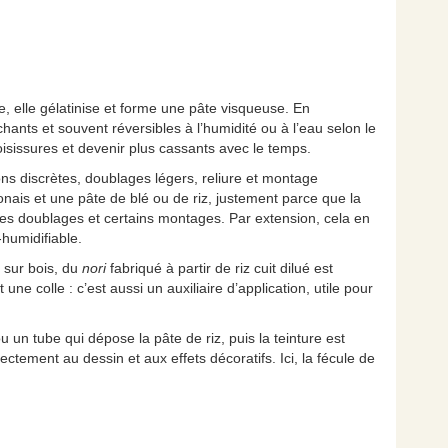
e, elle gélatinise et forme une pâte visqueuse. En
hants et souvent réversibles à l’humidité ou à l’eau selon le
oisissures et devenir plus cassants avec le temps.
tions discrètes, doublages légers, reliure et montage
nais et une pâte de blé ou de riz, justement parce que la
es doublages et certains montages. Par extension, cela en
-humidifiable.
e sur bois, du
nori
fabriqué à partir de riz cuit dilué est
e colle : c’est aussi un auxiliaire d’application, utile pour
 ou un tube qui dépose la pâte de riz, puis la teinture est
rectement au dessin et aux effets décoratifs. Ici, la fécule de