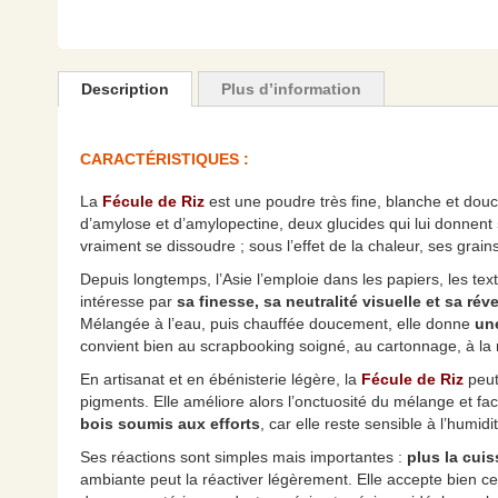
Skip
to
the
Description
Plus d’information
beginning
of
the
CARACTÉRISTIQUES :
images
gallery
La
Fécule de Riz
est une poudre très fine, blanche et dou
d’amylose et d’amylopectine, deux glucides qui lui donnent
vraiment se dissoudre ; sous l’effet de la chaleur, ses grain
Depuis longtemps, l’Asie l’emploie dans les papiers, les text
intéresse par
sa finesse, sa neutralité visuelle et sa réver
Mélangée à l’eau, puis chauffée doucement, elle donne
une
convient bien au scrapbooking soigné, au cartonnage, à la re
En artisanat et en ébénisterie légère, la
Fécule de Riz
peut
pigments. Elle améliore alors l’onctuosité du mélange et fac
bois soumis aux efforts
, car elle reste sensible à l’humidi
Ses réactions sont simples mais importantes :
plus la cui
ambiante peut la réactiver légèrement. Elle accepte bien c