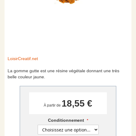
Skip
LoisirCreatif.net
to
the
La gomme gutte est une résine végétale donnant une très
beginning
belle couleur jaune.
of
the
images
gallery
18,55 €
À partir de
Conditionnement