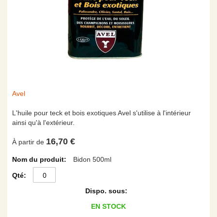
Skip
Avel
to
the
L'huile pour teck et bois exotiques Avel s'utilise à l'intérieur
beginning
ainsi qu'à l'extérieur.
of
16,70 €
the
À partir de
images
Articles
Bidon 500ml
gallery
du
produit
groupé
EN STOCK