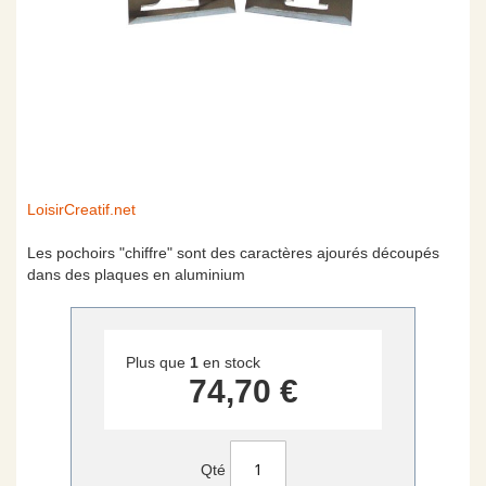
Skip
LoisirCreatif.net
to
the
Les pochoirs "chiffre" sont des caractères ajourés découpés
beginning
dans des plaques en aluminium
of
the
images
gallery
Plus que
1
en stock
74,70 €
Qté