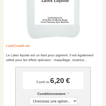
Skip
LoisirCreatif.net
to
the
Le Latex liquide est un liant pour pigment. Il est également
beginning
utilisé pour les effets spéciaux : maquillage, cicatrice...
of
the
images
gallery
6,20 €
À partir de
Conditionnement