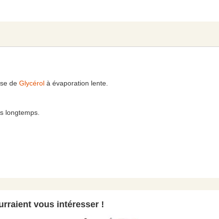
base de
Glycérol
à évaporation lente.
us longtemps.
rraient vous intéresser !