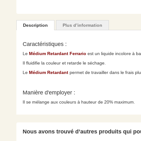
Skip
to
the
Description
Plus d’information
beginning
of
the
Caractéristiques :
images
Le
Médium Retardant Ferrario
est un liquide incolore à 
gallery
Il fluidifie la couleur et retarde le séchage.
Le
Médium Retardant
permet de travailler dans le frais pl
Manière d'employer :
Il se mélange aux couleurs à hauteur de 20% maximum.
Nous avons trouvé d’autres produits qui pou