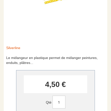
Skip
Silverline
to
the
Le mélangeur en plastique permet de mélanger peintures,
beginning
enduits, plâtres...
of
the
images
gallery
4,50 €
Qté