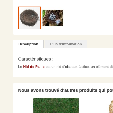
Skip
to
the
Description
Plus d’information
beginning
of
the
Caractéristiques :
images
Le
Nid de Paille
est un nid d'oiseaux factice, un élément dé
gallery
Nous avons trouvé d’autres produits qui pou