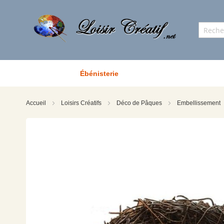
Ébénisterie
Accueil
Loisirs Créatifs
Déco de Pâques
Embellissement
Skip
to
the
end
of
the