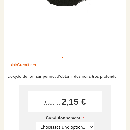
Skip
LoisirCreatif.net
to
the
L'oxyde de fer noir permet d'obtenir des noirs très profonds.
beginning
of
the
images
2,15 €
À partir de
gallery
Conditionnement