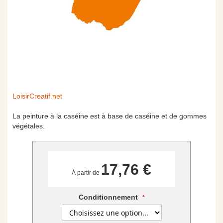
Skip
LoisirCreatif.net
to
the
La peinture à la caséine est à base de caséine et de gommes
beginning
végétales.
of
the
images
gallery
17,76 €
À partir de
Conditionnement