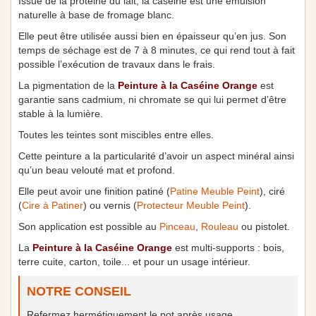
Issue de la protéine du lait, la caséine est une émulsion
naturelle à base de fromage blanc.
Elle peut être utilisée aussi bien en épaisseur qu’en jus. Son
temps de séchage est de 7 à 8 minutes, ce qui rend tout à fait
possible l’exécution de travaux dans le frais.
La pigmentation de la
Peinture à la Caséine Orange
est
garantie sans cadmium, ni chromate se qui lui permet d’être
stable à la lumière.
Toutes les teintes sont miscibles entre elles.
Cette peinture a la particularité d’avoir un aspect minéral ainsi
qu’un beau velouté mat et profond.
Elle peut avoir une f
inition
patiné (
Patine Meuble Peint
), ciré
(
Cire à Patiner
) ou vernis (
Protecteur Meuble Peint
).
Son application est possible au
Pinceau
,
Rouleau
ou pistolet.
La
Peinture à la Caséine Orange
est m
ulti-supports
: bois,
terre cuite, carton, toile... et pour un usage intérieur.
NOTRE CONSEIL
Refermez hermétiquement le pot après usage.