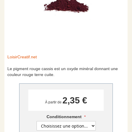
Skip
LoisirCreatif.net
to
the
Le pigment rouge cassis est un oxyde minéral donnant une
beginning
couleur rouge terre cuite.
of
the
images
gallery
2,35 €
À partir de
Conditionnement