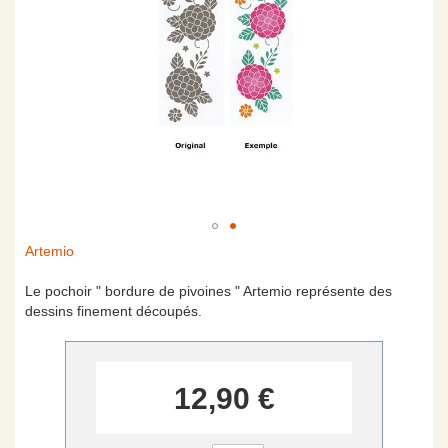
Skip
Artemio
to
the
Le pochoir " bordure de pivoines " Artemio représente des
beginning
dessins finement découpés.
of
the
images
gallery
12,90 €