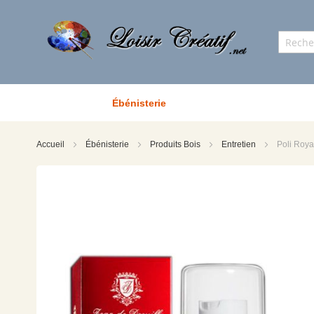
Ébénisterie
Accueil
Ébénisterie
Produits Bois
Entretien
Poli Roya
Skip
to
the
end
of
the