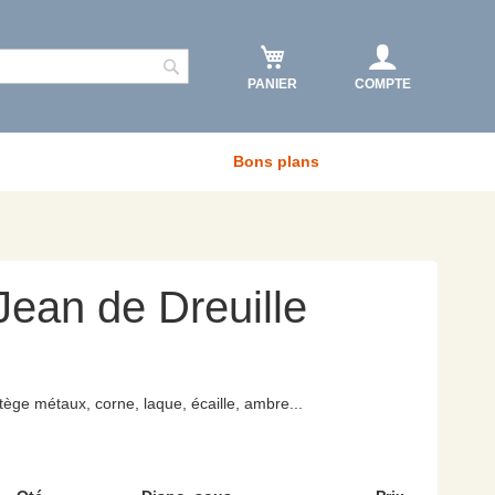
PANIER
COMPTE
Rechercher
Bons plans
Jean de Dreuille
rotège métaux, corne, laque, écaille, ambre...