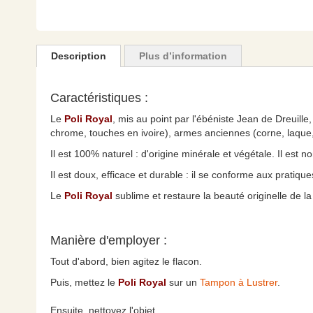
Skip
to
the
Description
Plus d’information
beginning
of
the
Caractéristiques :
images
Le
Poli Royal
, mis au point par l'ébéniste Jean de Dreuille, 
gallery
chrome, touches en ivoire), armes anciennes (corne, laque, m
Il est 100% naturel : d'origine minérale et végétale. Il est n
Il est doux, efficace et durable : il se conforme aux pratique
Le
Poli Royal
sublime et restaure la beauté originelle de la 
Manière d'employer :
Tout d'abord, bien agitez le flacon.
Puis, mettez le
Poli Royal
sur un
Tampon à Lustrer
.
Ensuite, nettoyez l'objet.