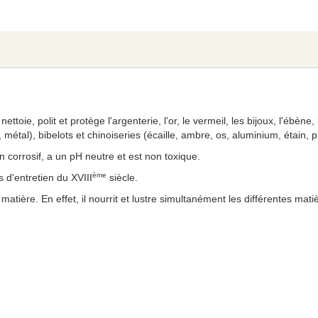
nettoie, polit et protège l'argenterie, l'or, le vermeil, les bijoux, l'ébène
étal), bibelots et chinoiseries (écaille, ambre, os, aluminium, étain, pi
on corrosif, a un pH neutre et est non toxique.
ème
s d'entretien du XVIII
siècle.
matière. En effet, il nourrit et lustre simultanément les différentes mati