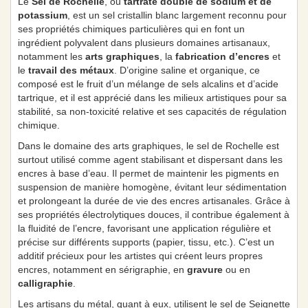
Le
Sel de Rochelle
, ou
tartrate double de sodium et de
potassium
, est un sel cristallin blanc largement reconnu pour
ses propriétés chimiques particulières qui en font un
ingrédient polyvalent dans plusieurs domaines artisanaux,
notamment les
arts graphiques
, la
fabrication d’encres
et
le
travail des métaux
. D’origine saline et organique, ce
composé est le fruit d’un mélange de sels alcalins et d’acide
tartrique, et il est apprécié dans les milieux artistiques pour sa
stabilité, sa non-toxicité relative et ses capacités de régulation
chimique.
Dans le domaine des arts graphiques, le sel de Rochelle est
surtout utilisé comme agent stabilisant et dispersant dans les
encres à base d’eau. Il permet de maintenir les pigments en
suspension de manière homogène, évitant leur sédimentation
et prolongeant la durée de vie des encres artisanales. Grâce à
ses propriétés électrolytiques douces, il contribue également à
la fluidité de l’encre, favorisant une application régulière et
précise sur différents supports (papier, tissu, etc.). C’est un
additif précieux pour les artistes qui créent leurs propres
encres, notamment en sérigraphie, en
gravure
ou en
calligraphie
.
Les artisans du métal, quant à eux, utilisent le sel de Seignette