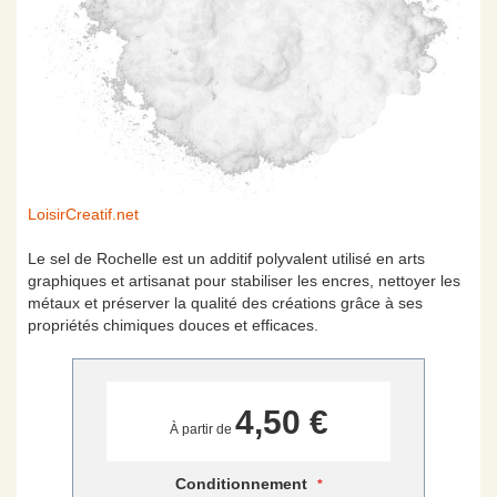
Skip
LoisirCreatif.net
to
the
Le sel de Rochelle est un additif polyvalent utilisé en arts
beginning
graphiques et artisanat pour stabiliser les encres, nettoyer les
of
métaux et préserver la qualité des créations grâce à ses
the
propriétés chimiques douces et efficaces.
images
gallery
4,50 €
À partir de
Conditionnement