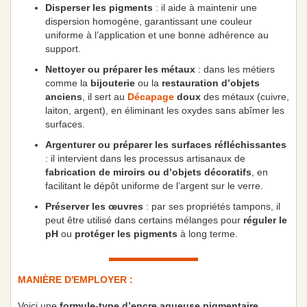
Disperser les pigments
: il aide à maintenir une
dispersion homogène, garantissant une couleur
uniforme à l’application et une bonne adhérence au
support.
Nettoyer ou préparer les métaux
: dans les métiers
comme la
bijouterie
ou la
restauration d’objets
anciens
, il sert au
Décapage
doux
des métaux (cuivre,
laiton, argent), en éliminant les oxydes sans abîmer les
surfaces.
Argenturer ou préparer les surfaces réfléchissantes
: il intervient dans les processus artisanaux de
fabrication de miroirs ou d’objets décoratifs
, en
facilitant le dépôt uniforme de l’argent sur le verre.
Préserver les œuvres
: par ses propriétés tampons, il
peut être utilisé dans certains mélanges pour
réguler le
pH
ou
protéger les pigments
à long terme.
MANIÈRE D'EMPLOYER :
Voici une
formule-type d’encre aqueuse pigmentaire