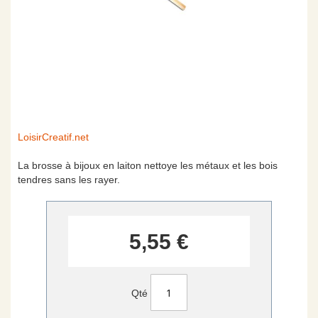
Skip
LoisirCreatif.net
to
the
La brosse à bijoux en laiton nettoye les métaux et les bois
beginning
tendres sans les rayer.
of
the
images
gallery
5,55 €
Qté