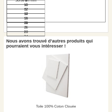
Sortie en mm
3
8
13
10
4
17
12
5
17
14
6
19
16
7
21
18
8
26
9
28
10
34
Nous avons trouvé d’autres produits qui
35
pourraient vous intéresser !
Toile 100% Coton Clouée