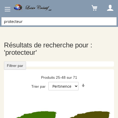
Résultats de recherche pour : 'protecteur'
Résultats de recherche pour :
'protecteur'
Filtrer par
Produits
25
-
48
sur
71
Par
Trier par
ordre
croissant