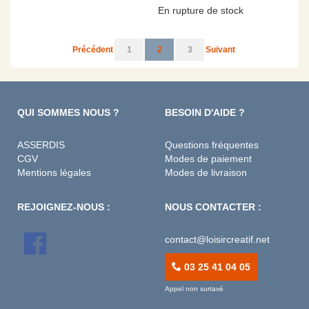
En rupture de stock
Page
Page
Page
Vous lisez actuellement la page
Page
Page
Précédent
1
2
3
Suivant
QUI SOMMES NOUS ?
BESOIN D'AIDE ?
ASSERDIS
Questions fréquentes
CGV
Modes de paiement
Mentions légales
Modes de livraison
REJOIGNEZ-NOUS :
NOUS CONTACTER :
contact@loisircreatif.net
03 25 41 04 05
Appel non surtaxé