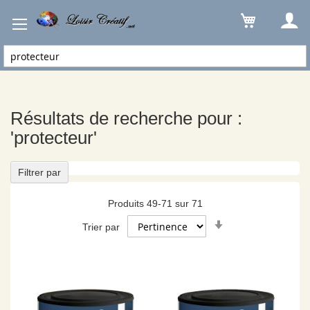
Résultats de recherche pour : 'protecteur'
Résultats de recherche pour :
'protecteur'
Filtrer par
Produits
49
-
71
sur
71
Par
Trier par
ordre
croissant