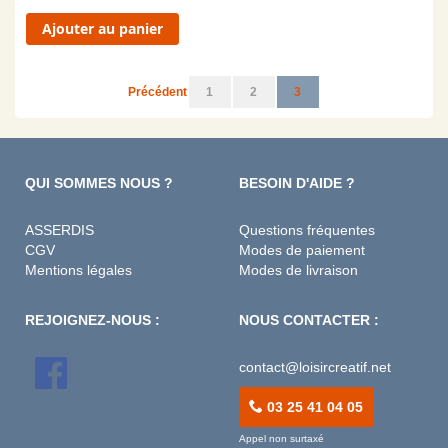
Ajouter au panier
Page
Page
Page
Page
Vous lisez actuellement la
Précédent
1
2
3
QUI SOMMES NOUS ?
BESOIN D'AIDE ?
ASSERDIS
Questions fréquentes
CGV
Modes de paiement
Mentions légales
Modes de livraison
REJOIGNEZ-NOUS :
NOUS CONTACTER :
contact@loisircreatif.net
03 25 41 04 05
Appel non surtaxé