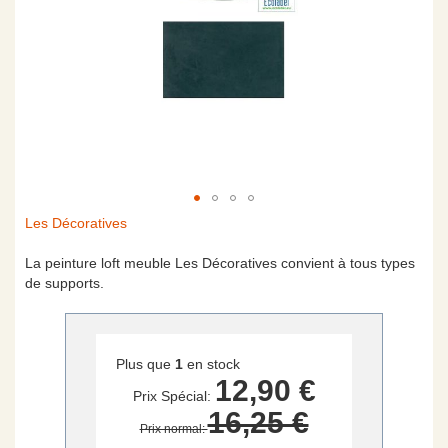
Skip
Les Décoratives
to
the
La peinture loft meuble Les Décoratives convient à tous types
beginning
de supports.
of
the
images
gallery
Plus que
1
en stock
12,90 €
Prix Spécial
16,25 €
Prix normal