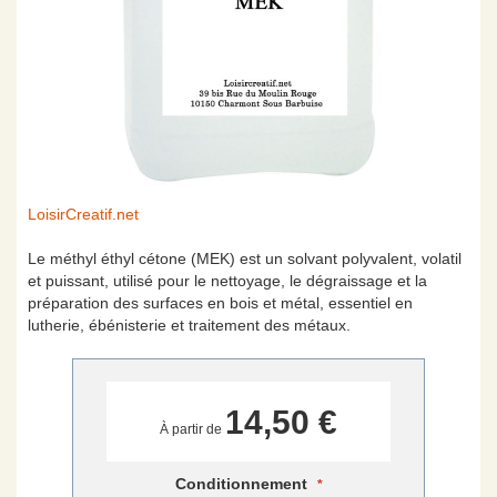
Skip
LoisirCreatif.net
to
the
Le méthyl éthyl cétone (MEK) est un solvant polyvalent, volatil
beginning
et puissant, utilisé pour le nettoyage, le dégraissage et la
of
préparation des surfaces en bois et métal, essentiel en
the
lutherie, ébénisterie et traitement des métaux.
images
gallery
14,50 €
À partir de
Conditionnement