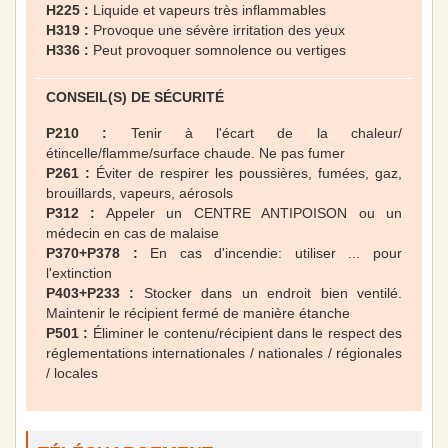
H225 :
Liquide et vapeurs très inflammables
H319 :
Provoque une sévère irritation des yeux
H336 :
Peut provoquer somnolence ou vertiges
CONSEIL(S) DE SÉCURITÉ
P210 :
Tenir à l'écart de la chaleur/
étincelle/flamme/surface chaude. Ne pas fumer
P261 :
Éviter de respirer les poussières, fumées, gaz,
brouillards, vapeurs, aérosols
P312 :
Appeler un CENTRE ANTIPOISON ou un
médecin en cas de malaise
P370+P378 :
En cas d'incendie: utiliser ... pour
l'extinction
P403+P233 :
Stocker dans un endroit bien ventilé.
Maintenir le récipient fermé de manière étanche
P501 :
Éliminer le contenu/récipient dans le respect des
réglementations internationales / nationales / régionales
/ locales